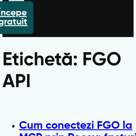
Începe
gratuit
Etichetă:
FGO
API
Cum conectezi FGO la