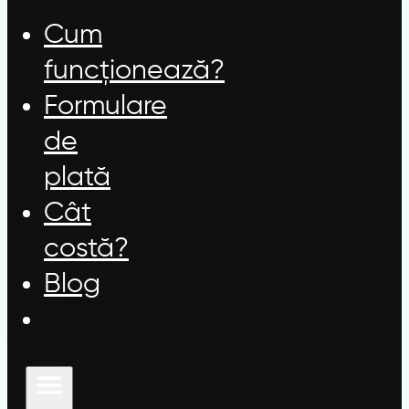
Cum
funcționează?
Formulare
de
plată
Cât
costă?
Blog
Login