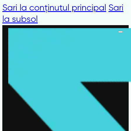
Sari la conținutul principal
Sari
la subsol