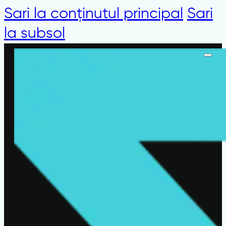
Sari la conținutul principal
Sari
la subsol