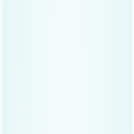
Nu mai aduni bonuri prin
sertare. Cu Recev, fiecare
document trimis pe
WhatsApp ajunge direct
în evidența ta lunară,
organizat și salvat în
siguranță. Ai acces rapid
la toate cheltuielile,
oricând ai nevoie.
Nu mai pierzi nopți adunând
facturi & bonuri