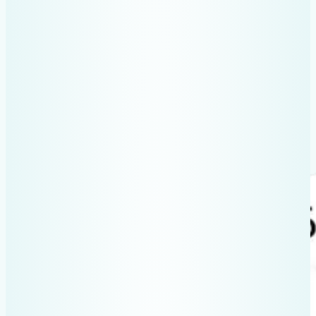
Dacă folosești Excel, pierzi timp
prețios.
Pierzi bonuri în protiera mașinii.
Mergi cu dosarul după tine ca să
nu pierzi bonurile.