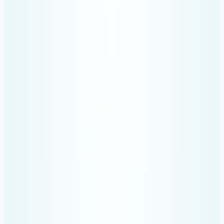
Adaugă cheltuieli
cu
un simplu
mesaj
Scrii un mesaj pe WhatsApp
și cheltuiala apare imediat
în raport. Înregistrezi orice
cheltuială rapid și sigur.
Deschizi conversația cu Recev
Trimiți un mesaj cu suma, data și
detalii