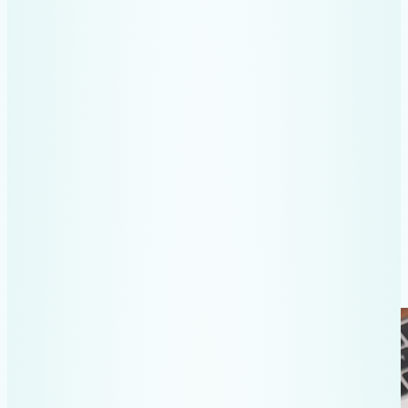
Antreprenorii de
succes aleg
Recev Paperless
pentru claritate
Vezi exact cum
funcționează urmărind
clip-ul de mai jos