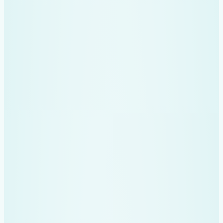
firmei este să
le
automatizezi
complet
Trimite bonurile și facturile
pe WhatsApp, iar noi le
clasificăm, le urcăm în
spreadsheet și le salvăm pe
drive, ordonate pe an și
lună.
Începe acum