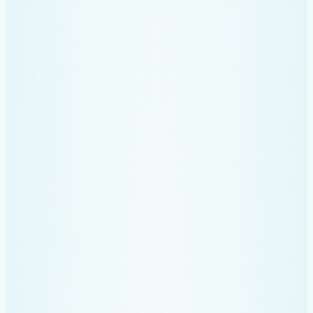
Nu instalezi
aplicații inutile și
nu te pierzi în
funcționalități
complexe.
Trimiți
direct pe
WhatsApp
și
Recev Paperless
se ocupă de
restul