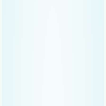
Nu mai ratezi deduceri sau
documente importante.
Trimiți rapid direct contabilului
cheltuielile
Îți recuperezi ore întregi pe
săptămână – timp pe care îl
poți investi în clienți, echipă și
profit.
Ai back‑up permanent pe
Drive. Toate pozele sunt urcate
automat în Drive
pe foldere
categorisite pe luni
.