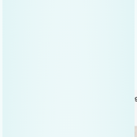
Organizare automată în Google
Drive pe foldere
Adaugare automată în
spreadsheet
Clasificare automată de facturi și
bonuri
Totul direct din WhatsApp