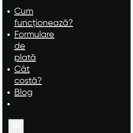
Cum
funcționează?
Formulare
de
plată
Cât
costă?
Blog
Login