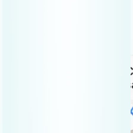
Primești confirmarea și cheltuiala
apare în raport