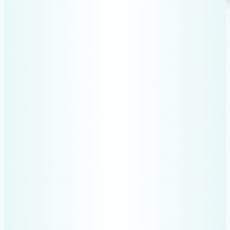
De ce să alegi
Recev Paperless
?
Trimitere simplă direct pe
WhatsApp
Fotografiazi bonul sau factura și o
trimiți pe WhatsApp. Fără aplicații
extra!