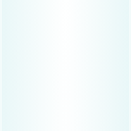
Colectează și sortează
facturile/bonurile singur
Algoritmul recunoaște tipul cheltuielii
și o plasează în categoria
corespunzătoare.
Upload în spreadsheet
Fiecare bon este introdus într‑un tabel
Google Sheets pentru evidență și
calcul.
Ești gata să trimiți contabilului tău
cheltuielile de dedus oricând
Evidența clară, deduceri făcute în
întregime.