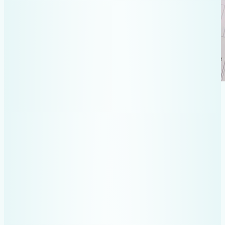
Adevărul crud!
Dacă gestionezi cheltuielile
manual, inevitabil faci greșeli.