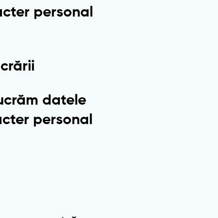
acter personal
crării
lucrăm datele
acter personal