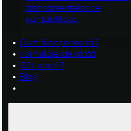
abonamentelor de
contabilitate.
Cum funcționează?
Formulare de plată
Cât costă?
Blog