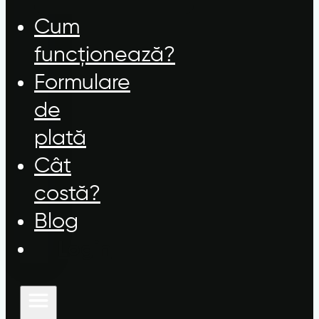
Cum
funcționează?
Formulare
de
plată
Cât
costă?
Blog
Login