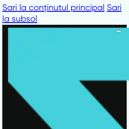
Sari la conținutul principal
Sari
la subsol