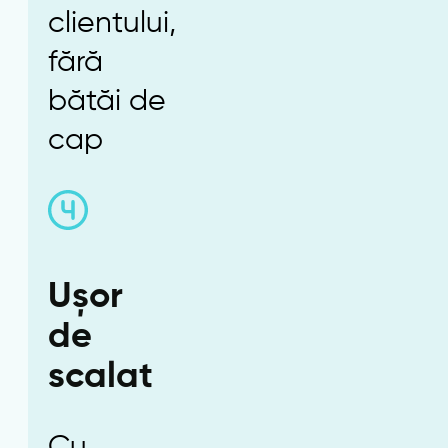
clientului,
fără
bătăi de
cap
Ușor
de
scalat
Cu