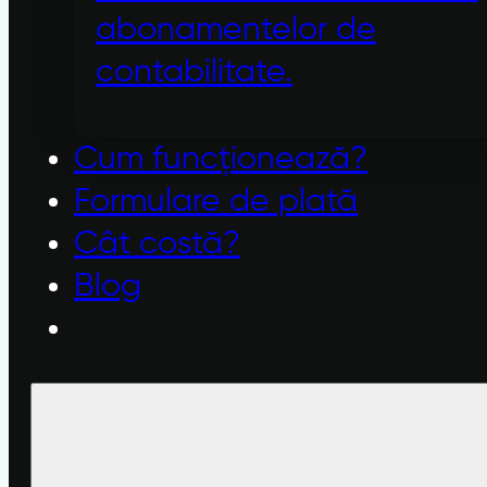
abonamentelor de
contabilitate.
Cum funcționează?
Formulare de plată
Cât costă?
Blog