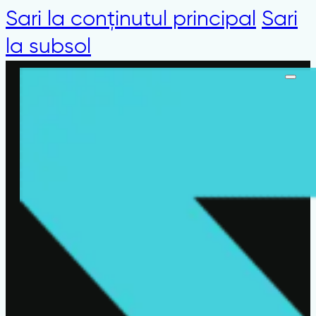
Sari la conținutul principal
Sari
la subsol