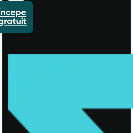
Începe
gratuit