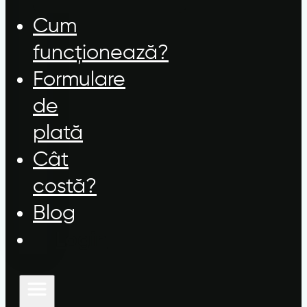
Cum
funcționează?
Formulare
de
plată
Cât
costă?
Blog
Login