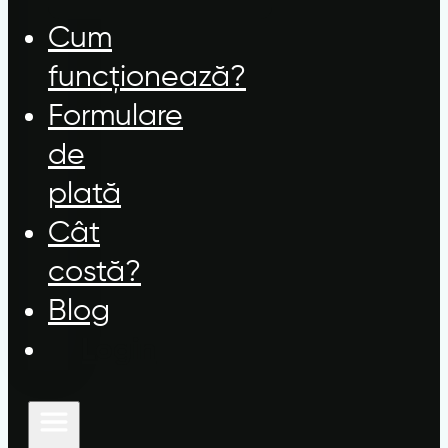
Cum
funcționează?
Formulare
de
plată
Cât
costă?
Blog
Login