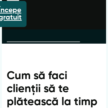
Începe
gratuit
Cum să faci
clienții să te
plătească la timp