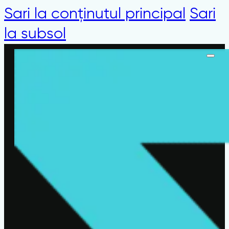
Sari la conținutul principal
Sari
la subsol